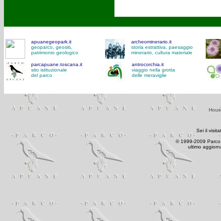
apuanegeopark.it
archeominerario.it
geoparco, geositi,
storia estrattiva, paesaggio
patrimonio geologico
minerario, cultura materiale
parcapuane.toscana.it
antrocorchia.it
sito istituzionale
viaggio nella grotta
del parco
delle meraviglie
Hous
Sei il visit
© 1999-200
9
Parco 
ultimo aggior