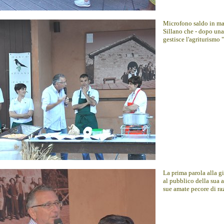
Microfono saldo in man
Sillano che - dopo una
gestisce l'agriturismo
La prima parola alla g
al pubblico della sua a
sue amate pecore di ra