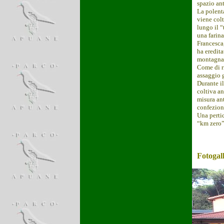
spazio ant
La polent
viene colt
lungo il “
una farina
Francesca,
ha eredita
montagna e
Come di ri
assaggio g
Durante i
coltiva an
misura ant
confezion
Una perti
“km zero”
Fotogal