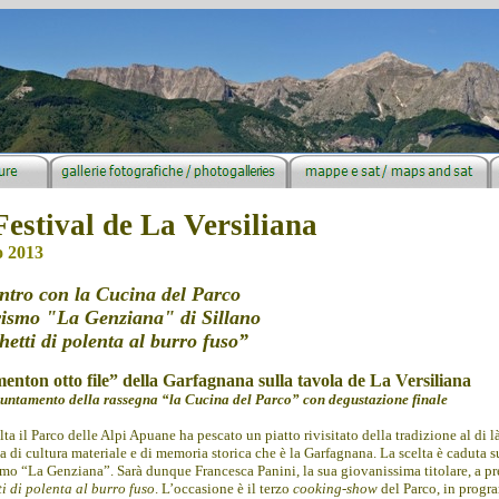
Festival de La Versiliana
o 2013
ntro con la Cucina del Parco
rismo "La Genziana" di Sillano
etti di polenta al burro fuso”
enton otto file” della Garfagnana sulla tavola de La Versiliana
untamento della rassegna “la Cucina del Parco” con degustazione finale
ta il Parco delle Alpi Apuane ha pescato un piatto rivisitato della tradizione al di 
a di cultura materiale e di memoria storica che è la Garfagnana. La scelta è caduta 
smo “La Genziana”. Sarà dunque Francesca Panini, la sua giovanissima titolare, a pres
i di polenta al burro fuso
. L’occasione è il terzo
cooking-show
del Parco, in progra