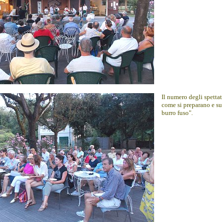
Il numero degli spetta
come si preparano e su
burro fuso".