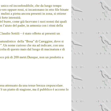
 – unico ed inconfondibile, che da lungo tempo
-oro oppure rossi, si incastonano in otto file binate
mulini a pietra ancora presenti in zona, si ottiene
 forte intensità.
del burro, come già facevano i suoi nonni dai quali
on l’aiuto del padre,
in armonia con i ritmi della
laudio Sottili – è stato offerto ai presenti un
-naturalistico della “Bosa” di Careggine, dove si
he”. Un nome curioso che sta ad indicare, con una
ccolta di questo mais dal luogo di macinatura e di
 poco più di 200 metri.Dunque, non un prodotto a
ena attenuato da una tenue brezza crepuscolare.
'è un piatto di stagione, ma il pubblico è accorso lo