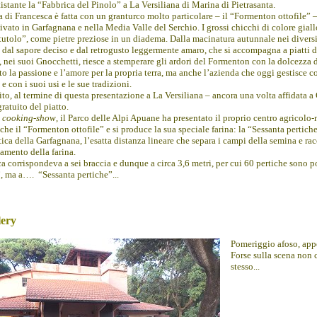
istante la “Fabbrica del Pinolo” a La Versiliana di Marina di Pietrasanta.
a di Francesca è fatta con un granturco molto particolare – il “Formenton ottofile”
ivato in Garfagnana e nella Media Valle del Serchio. I grossi chicchi di colore giallo
tutolo”, come pietre preziose in un diadema. Dalla macinatura autunnale nei diversi 
 dal sapore deciso e dal retrogusto leggermente amaro, che si accompagna a piatti di
 nei suoi Gnocchetti, riesce a stemperare gli ardori del Formenton con la dolcezza 
to la passione e l’amore per la propria terra, ma anche l’azienda che oggi gestisce c
 con i suoi usi e le sue tradizioni.
to, al termine di questa presentazione a La Versiliana – ancora una volta affidata a C
ratuito del piatto.
l
cooking-show
, il Parco delle Alpi Apuane ha presentato il proprio centro agricolo
che il “Formenton ottofile” e si produce la sua speciale farina: la “Sessanta pertic
ica della Garfagnana, l’esatta distanza lineare che separa i campi della semina e ra
amento della farina.
ca corrispondeva a sei braccia e dunque a circa 3,6 metri, per cui 60 pertiche sono
, ma a…. “Sessanta pertiche”
...
lery
Pomeriggio afoso, app
Forse sulla scena non c
stesso...