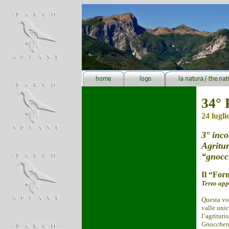
34° 
24 lugli
3° inco
Agritu
“gnocch
Il “Form
Terzo app
Questa vol
valle unic
l’agrituri
Gnocchett