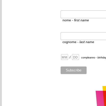
nome -
first name
cognome -
last name
/
compleanno -
birthda