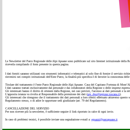
Le Newsletter del Parco Regionale delle Alpi Apuane sono pubblicate sul sito Internet istituzionale della Re
riceverla compilando il form presente in questa pagina.
I dati forniti saranno utilizzati con strumenti informatici e telematici al solo fine di fornire il servizio rich
rinvenirsi nei compiti istituzionali dell'Ente Parco, la finalità più specifica è di favorire la conoscenza delle 
Titolare del trattamento è
l'ente Parco Regionale delle Alpi Apuane. Casa del Capitano Fortezza di
I dati saranno trattati esclusivamente dal personale e dai collaboratori della Regione o delle imprese espre
Gli interessati hanno il diritto di ottenere dalla Regione, nei casi previsti, l'accesso ai dati personali e la r
L'apposita istanza va rivolta al Responsabile della protezione dei dati (
urp_dpo@regione.toscana.it
).
Gli interessati che ritengono che il trattamento dei dati personali a loro riferiti effettuato attraverso ques
Regolamento stesso, o di adire le opportune sedi giudiziarie (art. 79 del Regolamento).
CANCELLAZIONE DEL SERVIZIO
Per non ricevere più la newsletter, è sufficiente seguire il link riportato in calce di ogni invio.
In caso di problemi tecnici, è possibile inviare una segnalazione e-mail a:
eguazzi@parcapuane.it